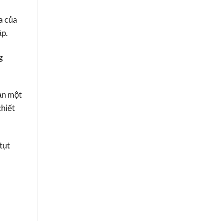
a của
ập.
g
ạn một
chiết
tụt