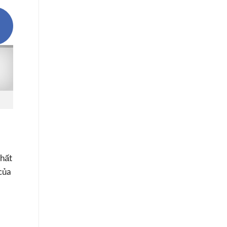
chất
 của