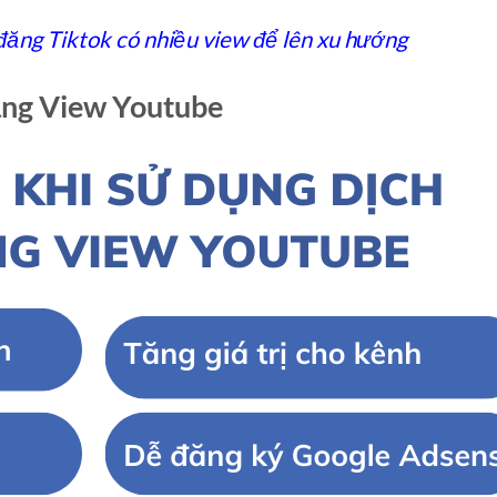
đăng Tiktok có nhiều view để lên xu hướng
tăng View Youtube