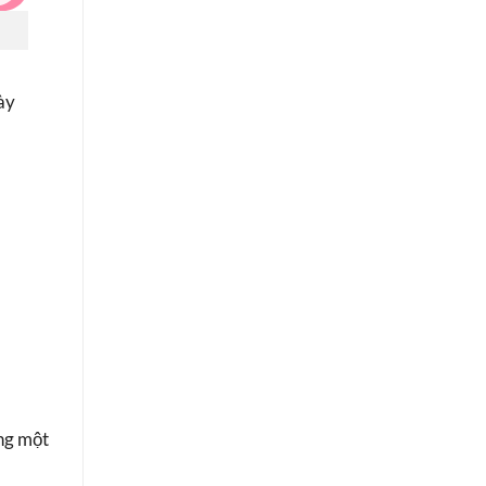
ày
ăng một