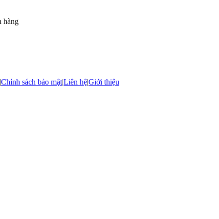
h hàng
|
Chính sách bảo mật
|
Liên hệ
|
Giới thiệu